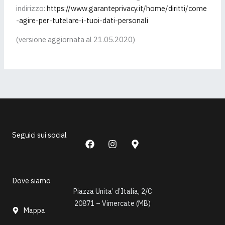
indirizzo:
https://www.garanteprivacy.it/home/diritti/come
-agire-per-tutelare-i-tuoi-dati-personali
(versione aggiornata al 21.05.2020)
Seguici sui social
F
I
M
a
n
a
c
s
p
e
t
-
b
a
m
Dove siamo
o
g
a
Piazza Unita’ d’Italia, 2/C
o
r
r
20871 – Vimercate (MB)
k
a
k
Mappa
m
e
r